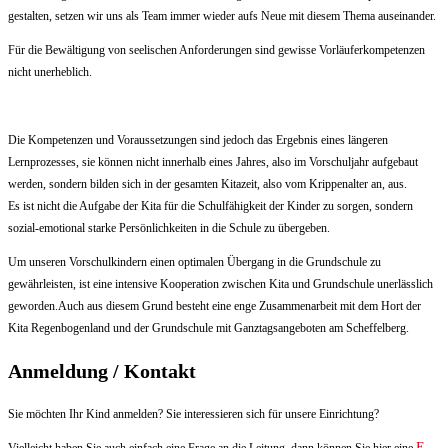
gestalten, setzen wir uns als Team immer wieder aufs Neue mit diesem Thema auseinander.
Für die Bewältigung von seelischen Anforderungen sind gewisse Vorläuferkompetenzen
nicht unerheblich.
Die Kompetenzen und Voraussetzungen sind jedoch das Ergebnis eines längeren
Lernprozesses, sie können nicht innerhalb eines Jahres, also im Vorschuljahr aufgebaut
werden, sondern bilden sich in der gesamten Kitazeit, also vom Krippenalter an, aus.
Es ist nicht die Aufgabe der Kita für die Schulfähigkeit der Kinder zu sorgen, sondern
sozial-emotional starke Persönlichkeiten in die Schule zu übergeben.
Um unseren Vorschulkindern einen optimalen Übergang in die Grundschule zu
gewährleisten, ist eine intensive Kooperation zwischen Kita und Grundschule unerlässlich
geworden.Auch aus diesem Grund besteht eine enge Zusammenarbeit mit dem Hort der
Kita Regenbogenland und der Grundschule mit Ganztagsangeboten am Scheffelberg.
Anmeldung / Kontakt
Sie möchten Ihr Kind anmelden? Sie interessieren sich für unsere Einrichtung?
E-
Vielleicht haben Sie auch einfach eine Frage an die Leitung, dann können Sie hier eine