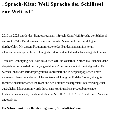
„Sprach-Kita: Weil Sprache der Schlüssel
zur Welt ist“
2016 bis 2023 wurde das Bundesprogramm „Sprach-Kitas: Weil Sprache der Schlüssel
zur Welt ist“ des Bundesministeriums für Familie, Senioren, Frauen und Jugend
durchgeführt. Mit diesem Programm förderte das Bundesfamilienministerium
alltagsintegrierte sprachliche Bildung als festen Bestandteil in der Kindertagesbetreuung.
Trotz der Beendigung des Projektes dürfen wir uns weiterhin „Sprachkita “ nennen, denn
die pädagogische Arbeit ist nie „abgeschlossen“ und entwickelt sich ständig weiter. Es
werden Inhalte des Bundesprogramms koordiniert und in der pädagogischen Praxis
verankert. Ebenso wir die fachliche Weiterentwicklung der Erzieher*innen, eine gute
fachliche Zusammenarbeit im Team und den Familien sichergestellt. Die Wirkung einer
zusätzlichen Mitarbeiterin wurde durch eine kontinuierliche prozessbegleitende
Fachberatung gestärkt, die ebenfalls bei der SOLIDARSOZIALRING gGbmH Zwickau
angestellt ist.
Die Schwerpunkte im Bundesprogramm „Sprach-Kitas“ sind: