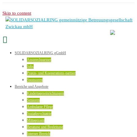
Skip to content
SOLIDARSOZIALRING gGmbH
Ansprechpartner
Jobs
Praxis- und Kooperations-partner
Sponsoren
Bereiche und Angebote
Kindertageseinrichtungen
Senioren
Ambulante Pflege
Sozialpsychiatrie
Mittagessen
Beratung und Begleitung
Interner Bereich