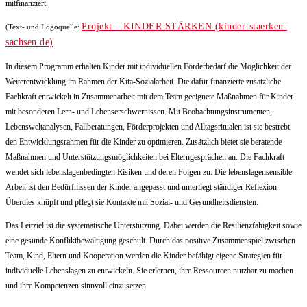
mitfinanziert.
Projekt – KINDER STÄRKEN (kinder-staerken-
(Text- und Logoquelle:
sachsen.de)
In diesem Programm erhalten Kinder mit individuellen Förderbedarf die Möglichkeit der
Weiterentwicklung im Rahmen der Kita-Sozialarbeit. Die dafür finanzierte zusätzliche
Fachkraft entwickelt in Zusammenarbeit mit dem Team geeignete Maßnahmen für Kinder
mit besonderen Lern- und Lebenserschwernissen. Mit Beobachtungsinstrumenten,
Lebensweltanalysen, Fallberatungen, Förderprojekten und Alltagsritualen ist sie bestrebt
den Entwicklungsrahmen für die Kinder zu optimieren. Zusätzlich bietet sie beratende
Maßnahmen und Unterstützungsmöglichkeiten bei Elterngesprächen an. Die Fachkraft
wendet sich lebenslagenbedingten Risiken und deren Folgen zu. Die lebenslagensensible
Arbeit ist den Bedürfnissen der Kinder angepasst und unterliegt ständiger Reflexion.
Überdies knüpft und pflegt sie Kontakte mit Sozial- und Gesundheitsdiensten.
Das Leitziel ist die systematische Unterstützung. Dabei werden die Resilienzfähigkeit sowie
eine gesunde Konfliktbewältigung geschult. Durch das positive Zusammenspiel zwischen
Team, Kind, Eltern und Kooperation werden die Kinder befähigt eigene Strategien für
individuelle Lebenslagen zu entwickeln. Sie erlernen, ihre Ressourcen nutzbar zu machen
und ihre Kompetenzen sinnvoll einzusetzen.