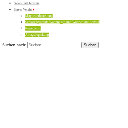
News und Termine
Unser Verein
♥
Mitgliederbetreuung
Seniorengerechte Wohnungen und Wohnen mit Service
Reisedienst
Alltagsbegleitung
Suchen nach: