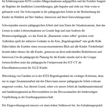
Im Erfahrungsraum KITA werden Alltagssituationen aufgegriffen und der Erzieher fungiert
als Begleiter der kindlichen Lernerfahrungen, gibt Impulse und steht zur Seite wenn er
gebraucht wird. Ein Schwerpunkt in der pädagogischen Arbeit ist die Beobachtung der
Kinder im Hinblick auf Ihre Stärken, Interessen und ihren Entwicklungsstand.
Schwerpunkte unserer pädagogischen Arbeit sind zum Einen der Situationsansatz, dem das
Lernen in realen Lebenssituationen zu Grunde liegt und zum Anderen die
Montessoripädagogik, wo das Kind als „Baumeister seiner selbst“ gesehen wird.
Außerdem spielt der inklusive Gedanke in der Kita „Regenbogenland“ eine große Rolle.
Dabei haben die Erzieher einen ressourcenorientierten Blick auf alle Kinder. Förderbedarf
besteht daher ebenso für alle Kinder, gemessen an ihren individuellen Bedürfnissen und
Interessen.Um die pädagogische Planung für die Kinder einzeln und in der Gruppe
fortzuschreiben nutzt das pädagogische Fachpersonal den ICF-CY als
Klassifikationssystem für ALLE Kinder.
Mitwirkung von Familien ist in der KITA Regenbogenland ein wichtiges Kriterium, denn
nur in enger Zusammenarbeit mit den Eltern kann unsere pädagogische Arbeit wirksam
umgesetzt werden. Aus diesem Grund, sehen wir unsere Arbeit als familienunterstützend
und familienergänzend an.Hervorzuheben ist das Bewusstmachen der beiderseitigen
Verpflichtung in der Erziehungspartnerschaft.
Der Eingewöhnungszeit
messen wir einen hohen Stellenwert bei. Im Aufnahmegespräch