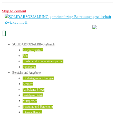
Skip to content
SOLIDARSOZIALRING gGmbH
Ansprechpartner
Jobs
Praxis- und Kooperations-partner
Sponsoren
Bereiche und Angebote
Kindertageseinrichtungen
Senioren
Ambulante Pflege
Sozialpsychiatrie
Mittagessen
Beratung und Begleitung
Interner Bereich