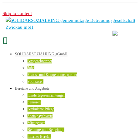
Skip to content
SOLIDARSOZIALRING gGmbH
Ansprechpartner
Jobs
Praxis- und Kooperations-partner
Sponsoren
Bereiche und Angebote
Kindertageseinrichtungen
Senioren
Ambulante Pflege
Sozialpsychiatrie
Mittagessen
Beratung und Begleitung
Interner Bereich