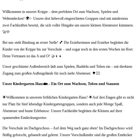
Willkommen in unserer Krippe – dem perfekten Ort zum Wachsen, Spielen und
Weltentdecken! 🌍✨ Unsere drei liebevoll eingerichteten Gruppen sind mit mindestens
zwei Fachkräften besetzt, die sich voller Hingabe um unsere kleinen Abenteurer kümmern.
🚀💛
Bei uns steht Bindung an erster Stelle! 💕 Die Erzieherinnen und Erzieher begleiten die
Kinder von der Krippe bis zur Vorschule – und sogar noch in den ersten Wochen im Hort.
Denn Vertrauen ist das A und O! 🤝👦👧
Unser geschützter Außenbereich lädt zum Spielen, Buddeln und Toben ein – mit direktem
Zugang zum großen Außengelände für noch mehr Abenteuer. 🌳🏃‍♂️
Unser Kindergarten-Haus🏡 – Ein Ort zum Wachsen, Toben und Staunen
🌟Willkommen in unserem fröhlichen Kindergarten-Haus! 🌟Auf drei Etagen gibt es nicht
nur Platz für fünf lebendige Kindergartengruppen, sondern auch jede Menge Spaß,
Abenteuer und bunte Erlebnisse. Unsere Fachkräfte begleiten die Kleinen auf ihrer
spannenden Entdeckungsreise.
Die Vorschule im Dachgeschoss – Auf dem Weg nach ganz oben! Im Dachgeschoss wird
fleißig geforscht, gebastelt und gelernt. Unsere Vorschulkinder sind die großen Entdecker