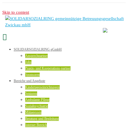
Skip to content
SOLIDARSOZIALRING gGmbH
Ansprechpartner
Jobs
Praxis- und Kooperations-partner
Sponsoren
Bereiche und Angebote
Kindertageseinrichtungen
Senioren
Ambulante Pflege
Sozialpsychiatrie
Mittagessen
Beratung und Begleitung
Interner Bereich