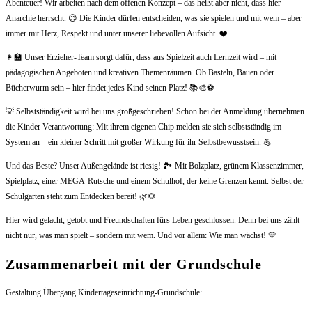
Abenteuer! Wir arbeiten nach dem offenen Konzept – das heißt aber nicht, dass hier
Anarchie herrscht. 😉 Die Kinder dürfen entscheiden, was sie spielen und mit wem – aber
immer mit Herz, Respekt und unter unserer liebevollen Aufsicht. ❤️
👩‍🏫 Unser Erzieher-Team sorgt dafür, dass aus Spielzeit auch Lernzeit wird – mit
pädagogischen Angeboten und kreativen Themenräumen. Ob Basteln, Bauen oder
Bücherwurm sein – hier findet jedes Kind seinen Platz! 📚🎨⚽
💡 Selbstständigkeit wird bei uns großgeschrieben! Schon bei der Anmeldung übernehmen
die Kinder Verantwortung: Mit ihrem eigenen Chip melden sie sich selbstständig im
System an – ein kleiner Schritt mit großer Wirkung für ihr Selbstbewusstsein. 💪
Und das Beste? Unser Außengelände ist riesig! 🏞️ Mit Bolzplatz, grünem Klassenzimmer,
Spielplatz, einer MEGA-Rutsche und einem Schulhof, der keine Grenzen kennt. Selbst der
Schulgarten steht zum Entdecken bereit! 🌿🌻
Hier wird gelacht, getobt und Freundschaften fürs Leben geschlossen. Denn bei uns zählt
nicht nur, was man spielt – sondern mit wem. Und vor allem: Wie man wächst! 💛
Zusammenarbeit mit der Grundschule
Gestaltung Übergang Kindertageseinrichtung-Grundschule: