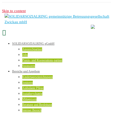
Skip to content
SOLIDARSOZIALRING gGmbH
Ansprechpartner
Jobs
Praxis- und Kooperations-partner
Sponsoren
Bereiche und Angebote
Kindertageseinrichtungen
Senioren
Ambulante Pflege
Sozialpsychiatrie
Mittagessen
Beratung und Begleitung
Interner Bereich