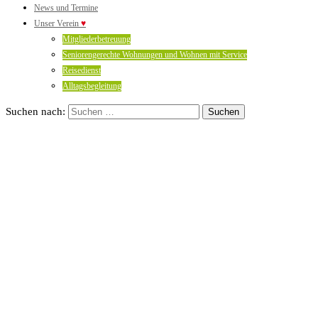
News und Termine
Unser Verein
♥
Mitgliederbetreuung
Seniorengerechte Wohnungen und Wohnen mit Service
Reisedienst
Alltagsbegleitung
Suchen nach: