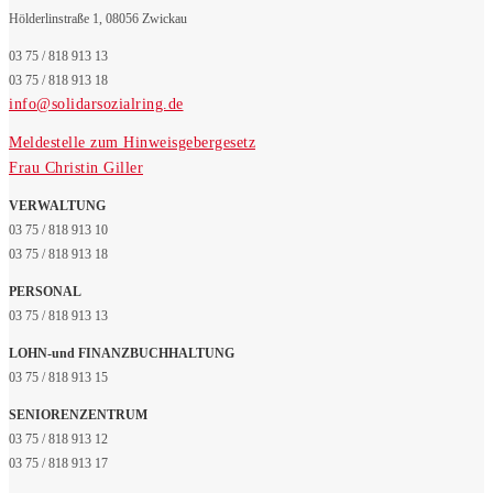
Hölderlinstraße 1, 08056 Zwickau
03 75 / 818 913 13
03 75 / 818 913 18
info@solidarsozialring.de
Meldestelle zum Hinweisgebergesetz
Frau Christin Giller
VERWALTUNG
03 75 / 818 913 10
03 75 / 818 913 18
PERSONAL
03 75 / 818 913 13
LOHN-und FINANZBUCHHALTUNG
03 75 / 818 913 15
SENIORENZENTRUM
03 75 / 818 913 12
03 75 / 818 913 17