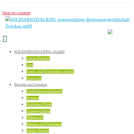
Skip to content
SOLIDARSOZIALRING gGmbH
Ansprechpartner
Jobs
Praxis- und Kooperations-partner
Sponsoren
Bereiche und Angebote
Kindertageseinrichtungen
Senioren
Ambulante Pflege
Sozialpsychiatrie
Mittagessen
Beratung und Begleitung
Interner Bereich