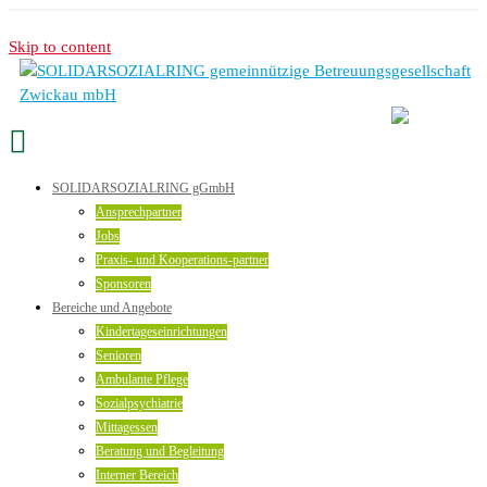
Skip to content
SOLIDARSOZIALRING gGmbH
Ansprechpartner
Jobs
Praxis- und Kooperations-partner
Sponsoren
Bereiche und Angebote
Kindertageseinrichtungen
Senioren
Ambulante Pflege
Sozialpsychiatrie
Mittagessen
Beratung und Begleitung
Interner Bereich