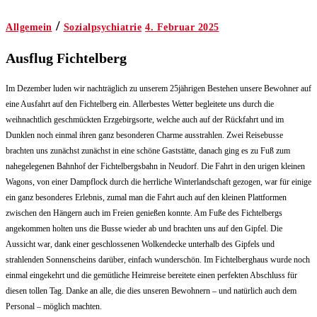
/
Allgemein
Sozialpsychiatrie
4. Februar 2025
Ausflug Fichtelberg
Im Dezember luden wir nachträglich zu unserem 25jährigen Bestehen unsere Bewohner auf
eine Ausfahrt auf den Fichtelberg ein. Allerbestes Wetter begleitete uns durch die
weihnachtlich geschmückten Erzgebirgsorte, welche auch auf der Rückfahrt und im
Dunklen noch einmal ihren ganz besonderen Charme ausstrahlen. Zwei Reisebusse
brachten uns zunächst zunächst in eine schöne Gaststätte, danach ging es zu Fuß zum
nahegelegenen Bahnhof der Fichtelbergsbahn in Neudorf. Die Fahrt in den urigen kleinen
Wagons, von einer Dampflock durch die herrliche Winterlandschaft gezogen, war für einige
ein ganz besonderes Erlebnis, zumal man die Fahrt auch auf den kleinen Plattformen
zwischen den Hängern auch im Freien genießen konnte. Am Fuße des Fichtelbergs
angekommen holten uns die Busse wieder ab und brachten uns auf den Gipfel. Die
Aussicht war, dank einer geschlossenen Wolkendecke unterhalb des Gipfels und
strahlenden Sonnenscheins darüber, einfach wunderschön. Im Fichtelberghaus wurde noch
einmal eingekehrt und die gemütliche Heimreise bereitete einen perfekten Abschluss für
diesen tollen Tag. Danke an alle, die dies unseren Bewohnern – und natürlich auch dem
Personal – möglich machten.