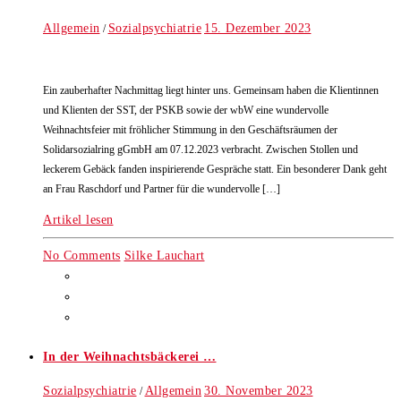
Allgemein
Sozialpsychiatrie
15. Dezember 2023
/
Ein zauberhafter Nachmittag liegt hinter uns. Gemeinsam haben die Klientinnen
und Klienten der SST, der PSKB sowie der wbW eine wundervolle
Weihnachtsfeier mit fröhlicher Stimmung in den Geschäftsräumen der
Solidarsozialring gGmbH am 07.12.2023 verbracht. Zwischen Stollen und
leckerem Gebäck fanden inspirierende Gespräche statt. Ein besonderer Dank geht
an Frau Raschdorf und Partner für die wundervolle […]
Artikel lesen
No Comments
Silke Lauchart
In der Weihnachtsbäckerei …
Sozialpsychiatrie
Allgemein
30. November 2023
/