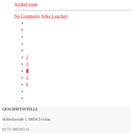
Artikel lesen
No Comments
Silke Lauchart
2
3
4
5
6
GESCHÄFTSSTELLE
Hölderlinstraße 1, 08056 Zwickau
03 75 / 818 913 13