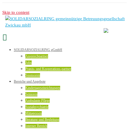
Skip to content
SOLIDARSOZIALRING gGmbH
Ansprechpartner
Jobs
Praxis- und Kooperations-partner
Sponsoren
Bereiche und Angebote
Kindertageseinrichtungen
Senioren
Ambulante Pflege
Sozialpsychiatrie
Mittagessen
Beratung und Begleitung
Interner Bereich